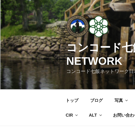
コ
ン
テ
ン
ツ
へ
コンコード七飯
ス
キ
NETWORK
ッ
プ
コンコード七飯ネットワーク日
トップ
ブログ
写真
CIR
ALT
お問い合わ